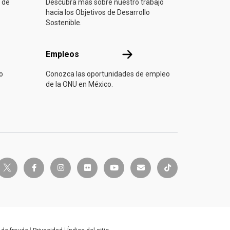
 de
Descubra más sobre nuestro trabajo
hacia los Objetivos de Desarrollo
Sostenible.
Empleos
Empleos
o
Conozca las oportunidades de empleo
de la ONU en México.
twitter-x
e
facebook-f
instagram
flickr
youtube
envelope
tiktok