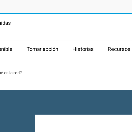
nidas
enible
Tomar acción
Historias
Recursos
é es la red?