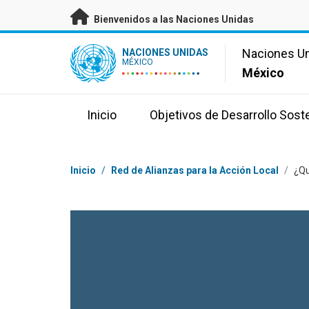
Saltar a contenido principal
Bienvenidos a las Naciones Unidas
UN Logo
Naciones U
NACIONES UNIDAS
MÉXICO
México
Inicio
Objetivos de Desarrollo Sost
Coordenadas dentro de la ruta de navegación
Inicio
/
Red de Alianzas para la Acción Local
/
¿Qu