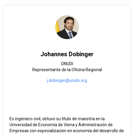
Anteriormente trabajó en la Sección del Examen Periódico
Universal en la Sede, fue Representante Regional Adjunto en
la Oficina para América del Sur en Chile y ocupó cargos en
Guatemala y otros países de la región. Es doctor en Derecho
y Ciencias Sociales por la Universidad de la República
(Uruguay) y cuenta con una maestría en Derecho
Internacional.
Su trabajo ha abarcado temas como cooperación técnica,
justicia transicional, mecanismos internacionales de
Johannes Dobinger
rendición de cuentas y fortalecimiento institucional
ONUDI
Representante de la Oficina Regional
j.dobinger@unido.org
Es ingeniero civil, obtuvo su título de maestría en la
Universidad de Economía de Viena y Administración de
Empresas con especialización en economía del desarrollo de