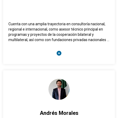
Cuenta con una amplia trayectoria en consultoría nacional,
regional e internacional, como asesor técnico principal en
programas y proyectos de la cooperación bilateral y
multilateral, así como con fundaciones privadas nacionales e
internacionales activas en la región, entre éstas: las
Embajadas de Holanda, Italia y España, la Unión Europea, la
Fundación Soros, PNUD, OACNUDH, UNICEF, UNFPA y UNOPS.
Experto en formulación y seguimiento de políticas públicas,
planificación y presupuesto en el marco de la Gestión por
Resultados, fue encargado de la gestión del proyecto de la
Unión Europea para el fortalecimiento institucional de la
Secretaría de la Paz (SEPAZ), llevó a cabo la evaluación de la
contribución del Sistema de Naciones Unidas en la
implementación del proceso de Paz en Guatemala y
también, la evaluación global del Fondo para la Democracia
de las Naciones Unidas y del portafolio del Peacebuilding
Andrés Morales
Fund (PBF) en Guatemala, entre otros.