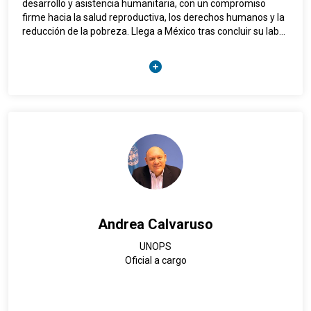
desarrollo y asistencia humanitaria, con un compromiso
firme hacia la salud reproductiva, los derechos humanos y la
reducción de la pobreza. Llega a México tras concluir su labor
como Representante en Kenia (2022-2026). Previamente,
lideró las oficinas de UNFPA en Somalia por tres años y en
Palestina por cinco, enfocándose en temas de juventud,
dinámicas de población y el combate a la violencia de
género.
Su trayectoria incluye también roles estratégicos como
Representante Adjunto en India y Bhután, así como la
gestión de fondos de alto impacto en la oficina del Fondo
Fiduciario de Asociarios Múltiples del PNUD. Además, su
experiencia en UNOPS y en el sector privado le otorga una
visión integral y versátil, ideal para los retos de la región de
América Latina y el Caribe.
Andrea Calvaruso
Anders es de nacionalidad danesa, posee estudios en
UNOPS
Desarrollo Internacional y Administración de Empresas, y ha
Oficial a cargo
trabajado en diversos contextos en África, Asia y América
Latina.