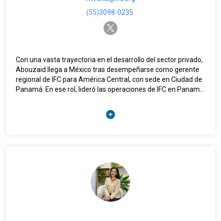
(55)3098-0235
twitter-x
Con una vasta trayectoria en el desarrollo del sector privado,
Abouzaid llega a México tras desempeñarse como gerente
regional de IFC para América Central, con sede en Ciudad de
Panamá. En ese rol, lideró las operaciones de IFC en Panamá,
Costa Rica, Nicaragua, Honduras, El Salvador y Guatemala,
con un enfoque en el fortalecimiento de sistemas
financieros, el acceso a financiamiento para pequeñas y
medianas empresas —especialmente lideradas por mujeres
— y el impulso a inversiones sostenibles en infraestructura a
través de asociaciones público-privadas.
En su nuevo cargo, la prioridad de Abouzaid será impulsar la
creación de empleos, prioridad del Grupo Banco Mundial,
alineada con los tres pilares estratégicos de IFC para México
y la región: inclusión, sustentabilidad y productividad.
Asimismo, buscará consolidar el liderazgo del sector privado
como motor del desarrollo, fortalecer las oportunidades de
colaboración con el sector público y la atracción de nuevas