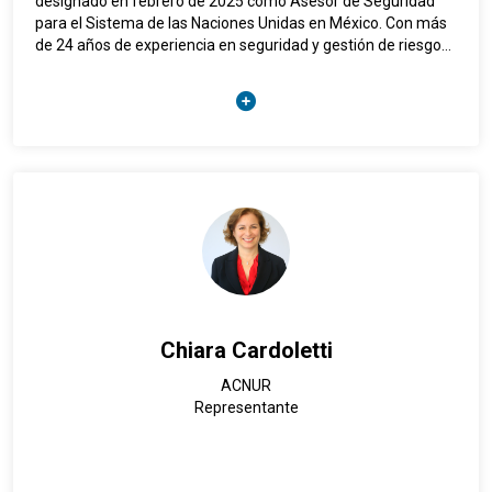
designado en febrero de 2025 como Asesor de Seguridad
para el Sistema de las Naciones Unidas en México. Con más
de 24 años de experiencia en seguridad y gestión de riesgos,
ha liderado operaciones de seguridad en misiones de paz,
contextos humanitarios y agencias especializadas.
El Sr. Pantaze ha ocupado diversos cargos de alto nivel en
seguridad dentro del Sistema de Naciones Unidas,
incluyendo Asesor de Seguridad Regional para Madagascar,
Comoras, Mauricio y Seychelles, Asesor de Seguridad de
UNICEF en Camerún, Asesor de Seguridad Adjunto en la
República Democrática del Congo, y Jefe de Seguridad en la
Misión de Justicia de la ONU en Haití (MINUJUSTH). Ha
participado también en misiones críticas como la Misión de
Respuesta al Ébola en Guinea y la República Democrática del
Congo, y brindó apoyo durante el tenso período electoral en
Chiara Cardoletti
Burundi en 2024.
Durante su trayectoria, ha desempeñado un papel clave en la
ACNUR
planificación y ejecución de estrategias de seguridad para
Representante
garantizar la protección del personal de la ONU, la
continuidad de operaciones en entornos de alto riesgo y la
coordinación con autoridades nacionales e internacionales.
En Haití, lideró la transición de seguridad entre MINUSTAH y