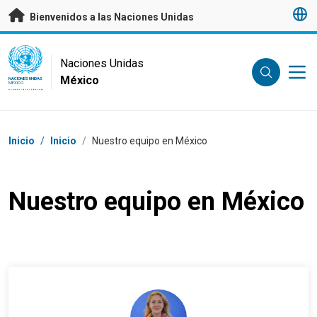
Saltar a contenido principal
Bienvenidos a las Naciones Unidas
UN Logo
Naciones Unidas
México
NACIONES UNIDAS
MÉXICO
Coordenadas dentro de la ruta de navegación
Inicio
/
Inicio
/
Nuestro equipo en México
Nuestro equipo en México