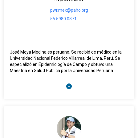
Universidad de Puerto Rico, la Universidad de Turín y la
Universidad Loyola Andalucía, entre otras.
pwr.mex@paho.org
55 5980 0871
José Moya Medina es peruano. Se recibió de médico en la
Universidad Nacional Federico Villarreal de Lima, Perú. Se
especializó en Epidemiología de Campo y obtuvo una
Maestría en Salud Pública por la Universidad Peruana
Cayetano Heredia. Posteriormente, obtuvo el título de Doctor
en Ciencias de Salud Colectiva de la Universidad Autónoma
Metropolitana (UAM-X) de México.
Durante siete años, trabajó en el Ministerio de Salud de Perú,
desempeñándose como Director de Epidemiología en la Sub
Región de Salud de Ayacucho. Además, participó en tres
misiones humanitarias con Médicos Sin Fronteras: en
Guatemala (1990), Mozambique (1991) y Nigeria (1997).