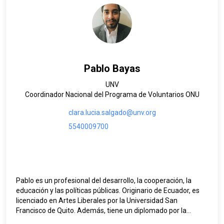
Comisión Federal de Protección contra Riesgos Sanitarios.
Asimismo, ha sido profesor de licenciatura en la UNAM y la
Universidad Iberoamericana sobre temas de sustentabilidad
empresarial. Es egresado de la UNAM y Maestro en Ciencias
en Sustentabilidad Empresarial por el Imperial College
London.
Pablo Bayas
UNV
Coordinador Nacional del Programa de Voluntarios ONU
clara.lucia.salgado@unv.org
5540009700
Pablo es un profesional del desarrollo, la cooperación, la
educación y las políticas públicas. Originario de Ecuador, es
licenciado en Artes Liberales por la Universidad San
Francisco de Quito. Además, tiene un diplomado por la
Universidad de Estrasburgo en Estudios Franceses y una