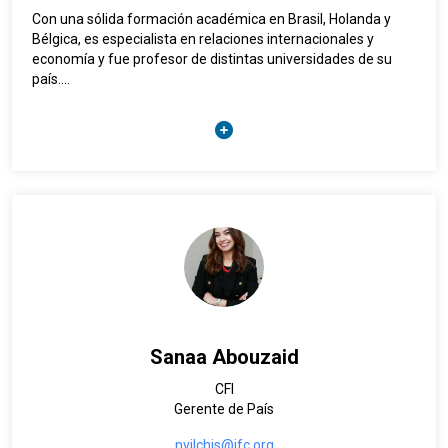
Con una sólida formación académica en Brasil, Holanda y
Bélgica, es especialista en relaciones internacionales y
economía y fue profesor de distintas universidades de su
país.
Previo a su rol como Director de la Oficina País de la OIT para
México y Cuba, Pedro Américo tenía bajo su cargo la oficina
de país de la OIT para la Argentina.
Entre 2001 y 2008 coordinó el programa de Eliminación de
Trabajo Infantil (IPEC) de la Organización Internacional del
Trabajo (OIT) en Brasil. Como especialista senior en diálogo
social y trabajo infantil de la sede central de la OIT en
Ginebra, gestionó la financiación e implementación de
proyectos técnicos de cooperación en América Latina, África
y Asia.
Sanaa Abouzaid
CFI
Gerente de País
nvilchis@ifc.org