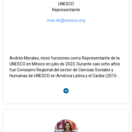
UNESCO
Representante
mex.dir@unesco.org
Andrés Morales, inició funciones como Representante de la
UNESCO en México en julio de 2023. Durante casi ocho años
fue Consejero Regional del sector de Ciencias Sociales y
Humanas de UNESCO en América Latina y el Caribe (2015-
2023), cargo en el que fue responsable de coordinar los
programas de derechos humanos, inclusión social, juventud,
diálogo intercultural, bioética, y deporte a nivel regional.
Es abogado de la Universidad de los Andes en Colombia, con
especialización en periodismo de la misma universidad, y
con maestría en política social y desarrollo, de London School
of Economics, auspiciado por la beca Chevening del Reino
Unido.