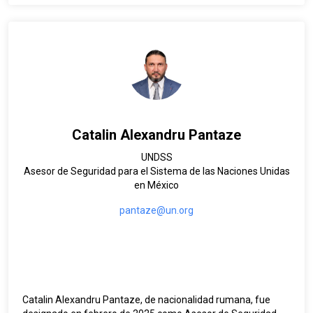
asistencia humanitaria y cooperación para el desarrollo con
la Misión de la ONU en Afganistán, con el Programa de las
Naciones Unidas para el Desarrollo -PNUD- en Guatemala,
Ecuador y Colombia, y más recientemente con la ONU en
Venezuela. También ha trabajado como consultora en
organizaciones no gubernamentales internacionales como
IFES en Georgia y NDI en Pakistán, apoyando procesos
electorales. Habla español, inglés y francés.
Catalin Alexandru Pantaze
UNDSS
Asesor de Seguridad para el Sistema de las Naciones Unidas
en México
pantaze@un.org
Catalin Alexandru Pantaze, de nacionalidad rumana, fue