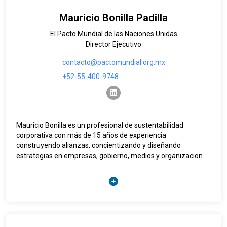
Mauricio Bonilla Padilla
El Pacto Mundial de las Naciones Unidas
Director Ejecutivo
contacto@pactomundial.org.mx
+52-55-400-9748
linkedin
Mauricio Bonilla es un profesional de sustentabilidad
corporativa con más de 15 años de experiencia
construyendo alianzas, concientizando y diseñando
estrategias en empresas, gobierno, medios y organizaciones
civiles. Se unió a Pacto Mundial México como su Director
Ejecutivo en Enero 2020. Recientemente, se desempeñó
como líder de sostenibilidad de la empresa holandesa de
moda C&A en México. Anteriormente, fue jefe global de
sostenibilidad en Grupo Bimbo. Ha desarrollado proyectos
independientes de organizaciones civiles, consultoría y
comunicación. También trabajó en el gobierno federal en la