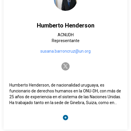
los Emiratos Árabes Unidos.
Antes de incorporarse a ONU-Habitat, Fernanda trabajó en el
Instituto Federal Suizo de Tecnología, la Organización
Internacional del Trabajo (OIT) y el Banco Mundial. Tiene un
Humberto Henderson
doctorado en Sociología Urbana del Instituto Federal Suizo
de Tecnología y una maestría en Arquitectura y Urbanismo
ACNUDH
de la Universidad Federal de Santa Catarina, Brasil.
Representante
susana.barroncruz@un.org
twitter-x
Humberto Henderson, de nacionalidad uruguaya, es
funcionario de derechos humanos en la ONU-DH, con más de
25 años de experiencia en el sistema de las Naciones Unidas.
Ha trabajado tanto en la sede de Ginebra, Suiza, como en
varios países de América Latina y el Caribe. Desde el 2023 se
ha desempeñado como jefe de la Sección de las Américas,
supervisando operaciones en 35 países y 18 modalidades de
presencia en el terreno.