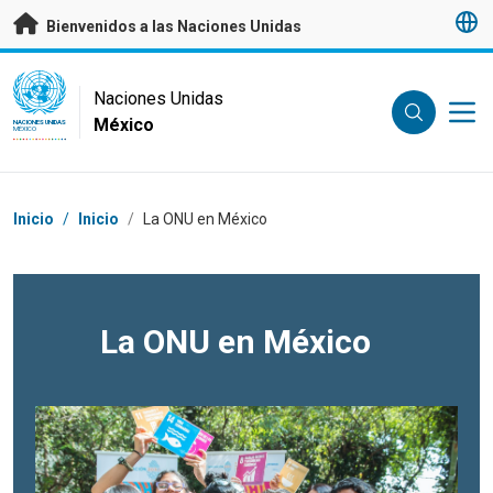
Saltar a contenido principal
Bienvenidos a las Naciones Unidas
UN Logo
Naciones Unidas
México
NACIONES UNIDAS
MÉXICO
Coordenadas dentro de la ruta de navegación
Inicio
/
Inicio
/
La ONU en México
La ONU en México