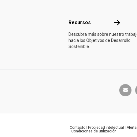
Recursos
Recursos
Descubra más sobre nuestro trabaj
hacia los Objetivos de Desarrollo
Sostenible.
envelop
Contacto
Propiedad intelectual
Alerta
Global U.N. menu
Condiciones de utilización