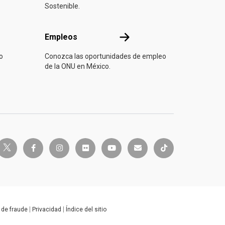
Sostenible.
Empleos
Empleos
o
Conozca las oportunidades de empleo
de la ONU en México.
twitter-x
e
facebook-f
instagram
flickr
youtube
envelope
tiktok
 de fraude
Privacidad
Índice del sitio