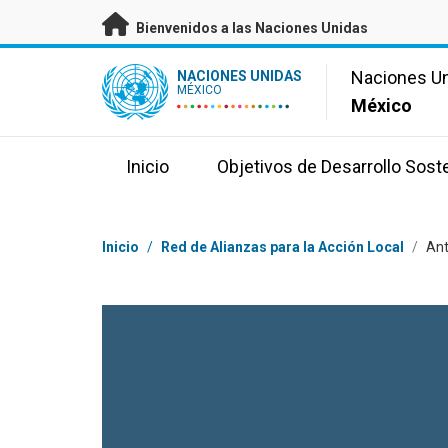
Saltar a contenido principal
Bienvenidos a las Naciones Unidas
UN Logo
Naciones U
NACIONES UNIDAS
MÉXICO
México
Inicio
Objetivos de Desarrollo Sost
Coordenadas dentro de la ruta de navegación
Inicio
/
Red de Alianzas para la Acción Local
/
An