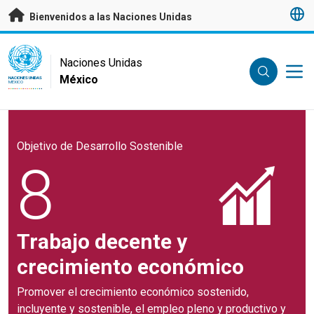
Saltar a contenido principal
Bienvenidos a las Naciones Unidas
UN Logo
Naciones Unidas
México
NACIONES UNIDAS
MÉXICO
Objetivo de Desarrollo Sostenible
8
Trabajo decente y
crecimiento económico
Promover el crecimiento económico sostenido,
incluyente y sostenible, el empleo pleno y productivo y