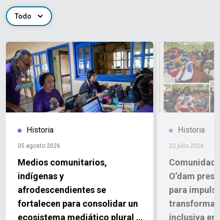
Todo
Historia
Historia
05 agosto 2026
22 julio 2026
Medios comunitarios,
Comunidades
indígenas y
O’dam prese
afrodescendientes se
para impulsa
fortalecen para consolidar un
transformaci
ecosistema mediático plural y
inclusiva en