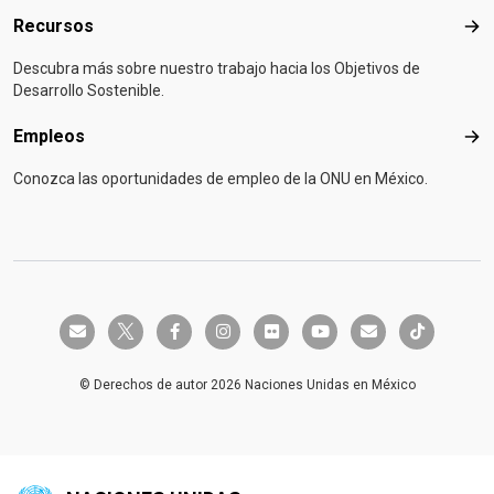
Recursos
Rec
Descubra más sobre nuestro trabajo hacia los Objetivos de
Desarrollo Sostenible.
Empleos
Emp
Conozca las oportunidades de empleo de la ONU en México.
twitter-x
envelope
facebook-f
instagram
flickr
youtube
envelope
tiktok
© Derechos de autor 2026 Naciones Unidas en México