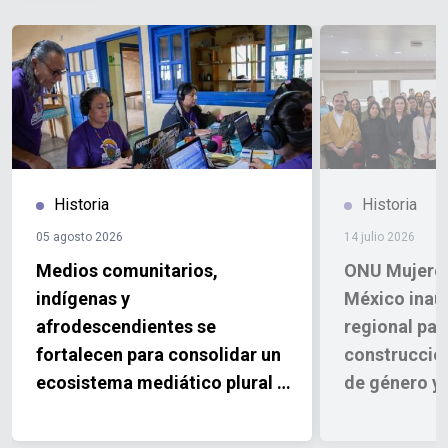
Historia
Historia
05 agosto 2026
14 julio 2026
Medios comunitarios,
ONU Mujeres
indígenas y
México inaug
afrodescendientes se
regional par
fortalecen para consolidar un
construcció
ecosistema mediático plural y
de género y
diverso en México