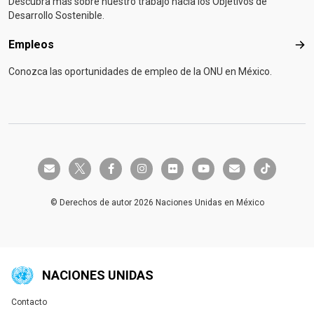
Descubra más sobre nuestro trabajo hacia los Objetivos de
Desarrollo Sostenible.
Empleos
Emp
Conozca las oportunidades de empleo de la ONU en México.
twitter-x
envelope
facebook-f
instagram
flickr
youtube
envelope
tiktok
© Derechos de autor 2026 Naciones Unidas en México
NACIONES UNIDAS
Contacto
Global U.N. menu