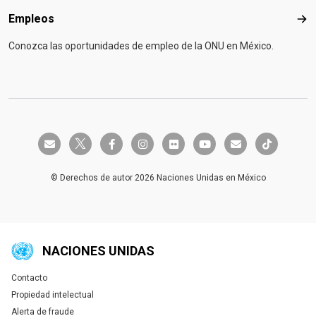
Empleos
Emp
Conozca las oportunidades de empleo de la ONU en México.
twitter-x
envelope
facebook-f
instagram
flickr
youtube
envelope
tiktok
© Derechos de autor 2026 Naciones Unidas en México
NACIONES UNIDAS
Contacto
Global U.N. menu
Propiedad intelectual
Alerta de fraude