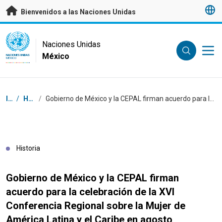
Saltar a contenido principal
Bienvenidos a las Naciones Unidas
UN Logo
Naciones Unidas
México
NACIONES UNIDAS
MÉXICO
Coordenadas dentro de la ruta de navegación
Inicio
/
Historias
/
Gobierno de México y la CEPAL firman acuerdo para la celebración de la XVI Conferencia Regional sobre la Mujer de América Latina y el Caribe en agosto
Historia
Gobierno de México y la CEPAL firman
acuerdo para la celebración de la XVI
Conferencia Regional sobre la Mujer de
América Latina y el Caribe en agosto