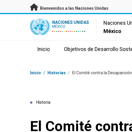
Saltar a contenido principal
Bienvenidos a las Naciones Unidas
UN Logo
Naciones U
NACIONES UNIDAS
MÉXICO
México
Inicio
Objetivos de Desarrollo Sost
Coordenadas dentro de la ruta de navegación
Inicio
/
Historias
/
El Comité contra la Desaparición
Historia
El Comité contr