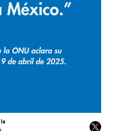
 la
s.