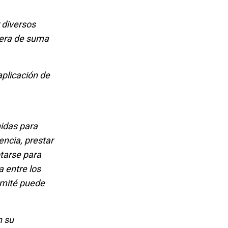
 diversos
dera de suma
plicación de
idas para
encia, prestar
ptarse para
a entre los
omité puede
n su