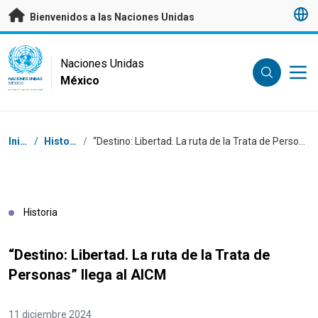
Saltar a contenido principal
Bienvenidos a las Naciones Unidas
UN Logo
Naciones Unidas
México
NACIONES UNIDAS
MÉXICO
Coordenadas dentro de la ruta de navegación
Inicio
/
Historias
/
“Destino: Libertad. La ruta de la Trata de Personas” llega al AICM
Historia
“Destino: Libertad. La ruta de la Trata de
Personas” llega al AICM
11 diciembre 2024