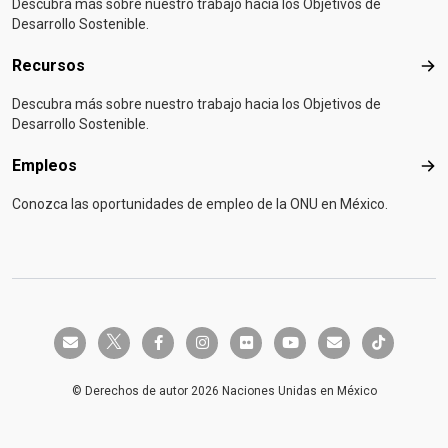
Descubra más sobre nuestro trabajo hacia los Objetivos de
Desarrollo Sostenible.
Recursos
Rec
Descubra más sobre nuestro trabajo hacia los Objetivos de
Desarrollo Sostenible.
Empleos
Emp
Conozca las oportunidades de empleo de la ONU en México.
twitter-x
envelope
facebook-f
instagram
flickr
youtube
envelope
tiktok
© Derechos de autor 2026 Naciones Unidas en México