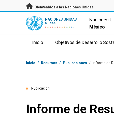
Saltar a contenido principal
Bienvenidos a las Naciones Unidas
UN Logo
Naciones U
NACIONES UNIDAS
MÉXICO
México
Inicio
Objetivos de Desarrollo Sost
Coordenadas dentro de la ruta de navegación
Inicio
/
Recursos
/
Publicaciones
/
Informe de R
Publicación
Informe de Res