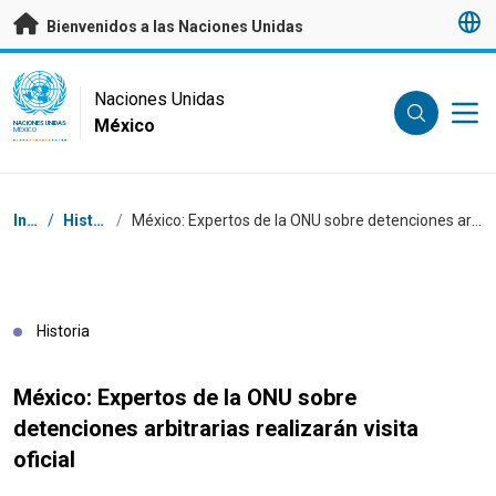
Saltar a contenido principal
Bienvenidos a las Naciones Unidas
UN Logo
Naciones Unidas
México
NACIONES UNIDAS
MÉXICO
Coordenadas dentro de la ruta de navegación
Inicio
/
Historias
/
México: Expertos de la ONU sobre detenciones arbitrarias realizarán visita oficial
Historia
México: Expertos de la ONU sobre
detenciones arbitrarias realizarán visita
oficial