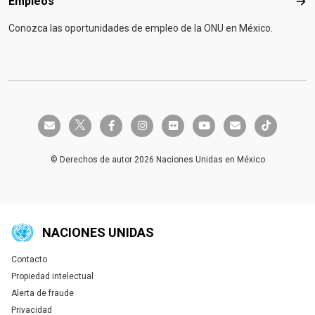
Empleos
Emp
Conozca las oportunidades de empleo de la ONU en México.
twitter-x
envelope
facebook-f
instagram
flickr
youtube
envelope
tiktok
© Derechos de autor 2026 Naciones Unidas en México
NACIONES UNIDAS
Contacto
Global U.N. menu
Propiedad intelectual
Alerta de fraude
Privacidad