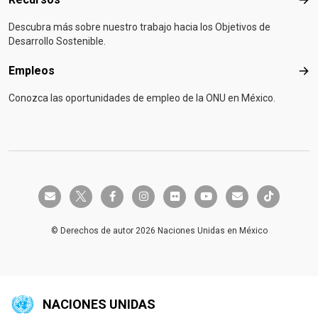
Rec
Descubra más sobre nuestro trabajo hacia los Objetivos de
Desarrollo Sostenible.
Empleos
Emp
Conozca las oportunidades de empleo de la ONU en México.
twitter-x
envelope
facebook-f
instagram
flickr
youtube
envelope
tiktok
© Derechos de autor 2026 Naciones Unidas en México
NACIONES UNIDAS