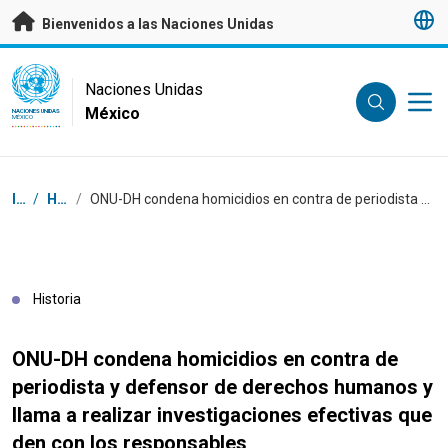
Saltar a contenido principal
Bienvenidos a las Naciones Unidas
UN Logo
Naciones Unidas
México
NACIONES UNIDAS
MÉXICO
Coordenadas dentro de la ruta de navegación
Inicio
/
Historias
/
ONU-DH condena homicidios en contra de periodista y defensor de derechos humanos y llama a realizar investigaciones efectivas que den con los responsables
Historia
ONU-DH condena homicidios en contra de
periodista y defensor de derechos humanos y
llama a realizar investigaciones efectivas que
den con los responsables