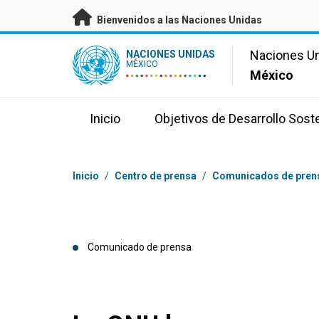
Saltar a contenido principal
Bienvenidos a las Naciones Unidas
UN Logo
Naciones U
NACIONES UNIDAS
MÉXICO
México
Inicio
Objetivos de Desarrollo Sost
Coordenadas dentro de la ruta de navegación
Inicio
/
Centro de prensa
/
Comunicados de pren
Comunicado de prensa