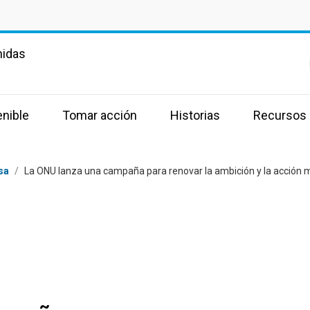
nidas
enible
Tomar acción
Historias
Recursos
sa
/
La ONU lanza una campaña para renovar la ambición y la acción mu