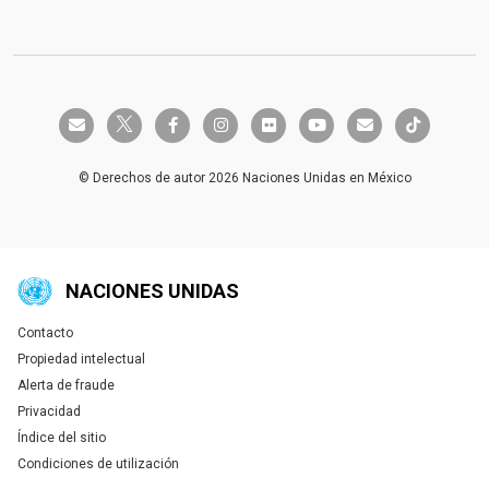
twitter-x
envelope
facebook-f
instagram
flickr
youtube
envelope
tiktok
© Derechos de autor 2026 Naciones Unidas en México
NACIONES UNIDAS
Contacto
Global U.N. menu
Propiedad intelectual
Alerta de fraude
Privacidad
Índice del sitio
Condiciones de utilización