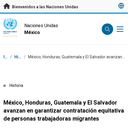
Saltar a contenido principal
Bienvenidos a las Naciones Unidas
UN Logo
Naciones Unidas
México
NACIONES UNIDAS
MÉXICO
Coordenadas dentro de la ruta de navegación
Inicio
/
Historias
/
México, Honduras, Guatemala y El Salvador avanzan en garantizar contratación equitativa de personas trabajadoras migrantes
Historia
México, Honduras, Guatemala y El Salvador
avanzan en garantizar contratación equitativa
de personas trabajadoras migrantes