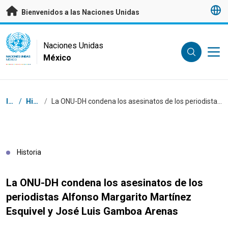
Saltar a contenido principal
Bienvenidos a las Naciones Unidas
UN Logo
Naciones Unidas
México
NACIONES UNIDAS
MÉXICO
Coordenadas dentro de la ruta de navegación
Inicio
/
Historias
/
La ONU-DH condena los asesinatos de los periodistas Alfonso Margarito Martínez Esquivel y José Luis Gamboa Arenas
Historia
La ONU-DH condena los asesinatos de los
periodistas Alfonso Margarito Martínez
Esquivel y José Luis Gamboa Arenas