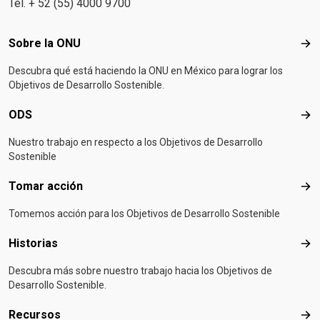
Tel. + 52 (55) 4000 9700
Footer menu
Sobre la ONU
Sob
Descubra qué está haciendo la ONU en México para lograr los
Objetivos de Desarrollo Sostenible.
ODS
OD
Nuestro trabajo en respecto a los Objetivos de Desarrollo
Sostenible
Tomar acción
Tom
Tomemos acción para los Objetivos de Desarrollo Sostenible
Historias
Hist
Descubra más sobre nuestro trabajo hacia los Objetivos de
Desarrollo Sostenible.
Recursos
Rec