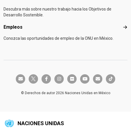
Descubra más sobre nuestro trabajo hacia los Objetivos de
Desarrollo Sostenible.
Empleos
Emp
Conozca las oportunidades de empleo de la ONU en México.
twitter-x
envelope
facebook-f
instagram
flickr
youtube
envelope
tiktok
© Derechos de autor 2026 Naciones Unidas en México
NACIONES UNIDAS