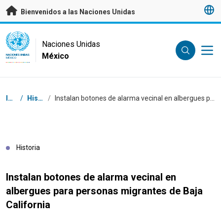
Saltar a contenido principal
Bienvenidos a las Naciones Unidas
UN Logo
Naciones Unidas
México
NACIONES UNIDAS
MÉXICO
Coordenadas dentro de la ruta de navegación
Inicio
/
Historias
/
Instalan botones de alarma vecinal en albergues para personas migrantes de Baja California
Historia
Instalan botones de alarma vecinal en
albergues para personas migrantes de Baja
California