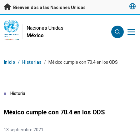
Saltar a contenido principal
Bienvenidos a las Naciones Unidas
UN Logo
Naciones Unidas
México
NACIONES UNIDAS
MÉXICO
Coordenadas dentro de la ruta de navegación
Inicio
/
Historias
/
México cumple con 70.4 en los ODS
Historia
México cumple con 70.4 en los ODS
13 septiembre 2021