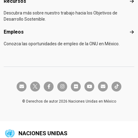
Recursos
Rec
Descubra más sobre nuestro trabajo hacia los Objetivos de
Desarrollo Sostenible.
Empleos
Emp
Conozca las oportunidades de empleo de la ONU en México.
twitter-x
envelope
facebook-f
instagram
flickr
youtube
envelope
tiktok
© Derechos de autor 2026 Naciones Unidas en México
NACIONES UNIDAS