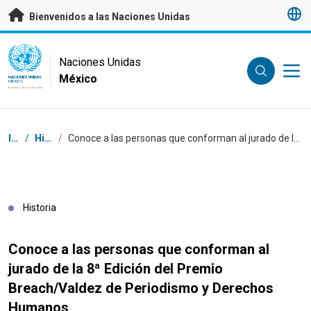
Saltar a contenido principal
Bienvenidos a las Naciones Unidas
UN Logo
Naciones Unidas
México
NACIONES UNIDAS
MÉXICO
Coordenadas dentro de la ruta de navegación
Inicio
/
Historias
/
Conoce a las personas que conforman al jurado de la 8ª Edición del Premio Breach/Valdez de Periodismo y Derechos Humanos
Historia
Conoce a las personas que conforman al
jurado de la 8ª Edición del Premio
Breach/Valdez de Periodismo y Derechos
Humanos