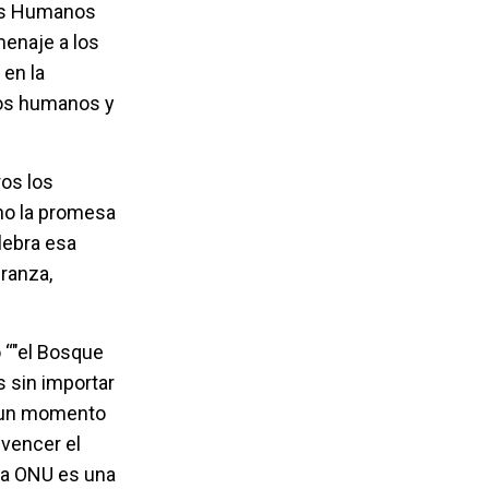
hos Humanos
menaje a los
 en la
hos humanos y
os los
ino la promesa
lebra esa
ranza,
 “"el Bosque
 sin importar
r un momento
 vencer el
 La ONU es una