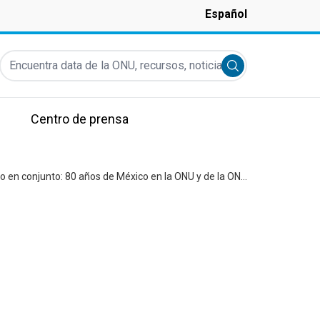
Español
Encuentra data de la ONU, recursos, noticias y más...
Submit search
Centro de prensa
Cancillería, Bosque de Chapultepec y ONU inauguran exposición fotográfica “Construyendo nuestro futuro en conjunto: 80 años de México en la ONU y de la ONU en México”