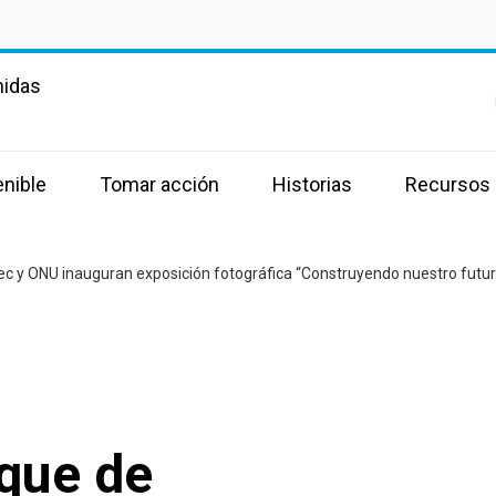
nidas
enible
Tomar acción
Historias
Recursos
sque de