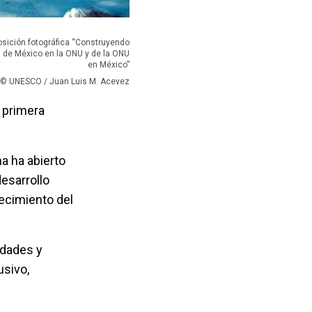
posición fotográfica “Construyendo
s de México en la ONU y de la ONU
en México”
 © UNESCO / Juan Luis M. Acevez
a primera
a ha abierto
esarrollo
ecimiento del
idades y
usivo,