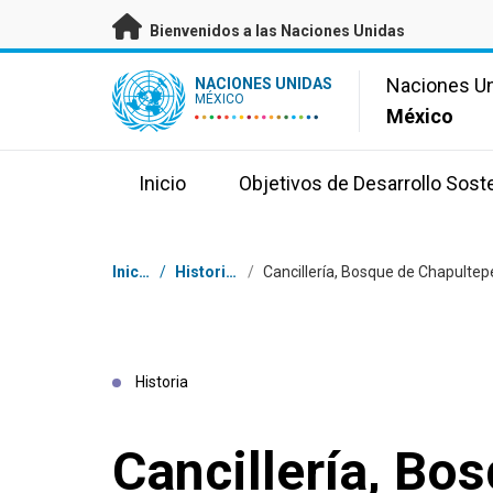
Saltar a contenido principal
Bienvenidos a las Naciones Unidas
UN Logo
Naciones U
NACIONES UNIDAS
MÉXICO
México
Inicio
Objetivos de Desarrollo Sost
Coordenadas dentro de la ruta de navegación
Inicio
/
Historias
/
Historia
Cancillería, Bo