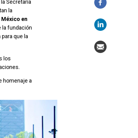
la Secretaría
an la
e México en
 la fundación
 para que la
s los
naciones.
e homenaje a